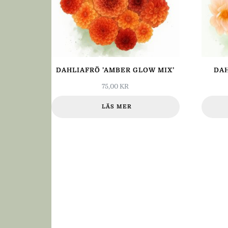
DAHLIAFRÖ ’AMBER GLOW MIX’
DAH
75,00
KR
LÄS MER