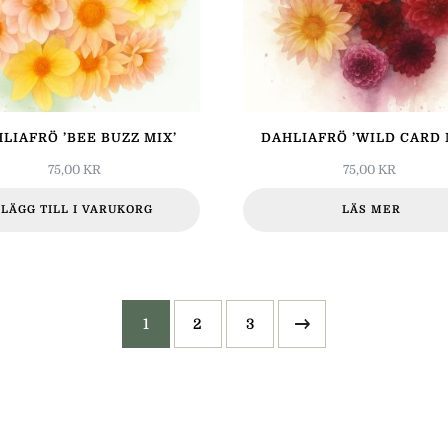
LIAFRÖ ’BEE BUZZ MIX’
DAHLIAFRÖ ’WILD CARD 
75,00
KR
75,00
KR
LÄGG TILL I VARUKORG
LÄS MER
1
2
3