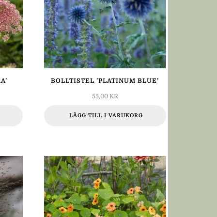
A’
BOLLTISTEL ’PLATINUM BLUE’
55,00
KR
LÄGG TILL I VARUKORG