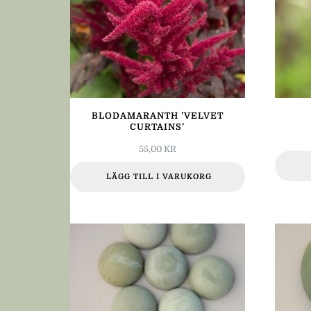
BLODAMARANTH ’VELVET
CURTAINS’
55,00
KR
LÄGG TILL I VARUKORG