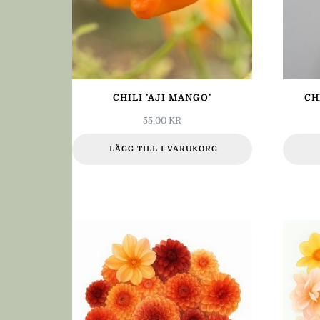
CHILI ’AJI MANGO’
CH
55,00
KR
LÄGG TILL I VARUKORG