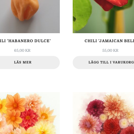
ILI ’HABANERO DULCE’
CHILI ’JAMAICAN BELL
65,00
KR
55,00
KR
LÄS MER
LÄGG TILL I VARUKORG