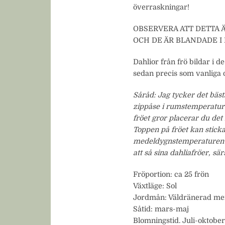
överraskningar!
OBSERVERA ATT DETTA 
OCH DE ÄR BLANDADE I
Dahlior från frö bildar i 
sedan precis som vanliga d
Såråd: Jag tycker det bästa
zippåse i rumstemperatur.
fröet gror placerar du det
Toppen på fröet kan sticka
medeldygnstemperaturen får
att så sina dahliafröer, sä
Fröportion: ca 25 frön
Växtläge: Sol
Jordmån: Väldränerad men 
Såtid: mars-maj
Blomningstid. Juli-oktobe