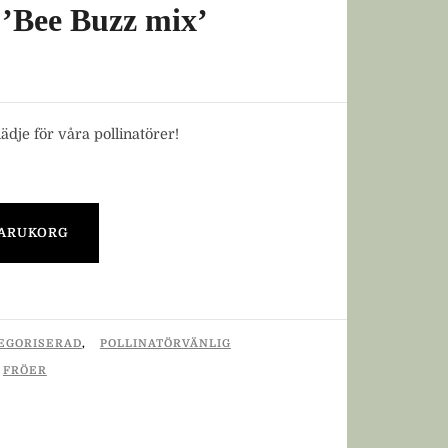
Bee Buzz mix’
lädje för våra pollinatörer!
VARUKORG
EGORISERAD
,
POLLINATÖRVÄNLIG
FRÖER