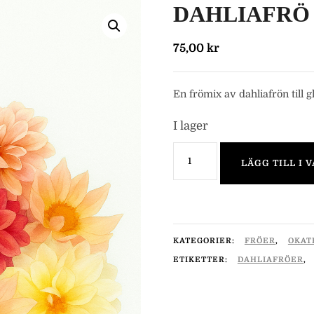
DAHLIAFRÖ ’
75,00
kr
En frömix av dahliafrön till g
I lager
DAHLIAFRÖ
LÄGG TILL I 
'Bee
Buzz
mix'
mängd
KATEGORIER:
FRÖER
,
OKAT
ETIKETTER:
DAHLIAFRÖER
,