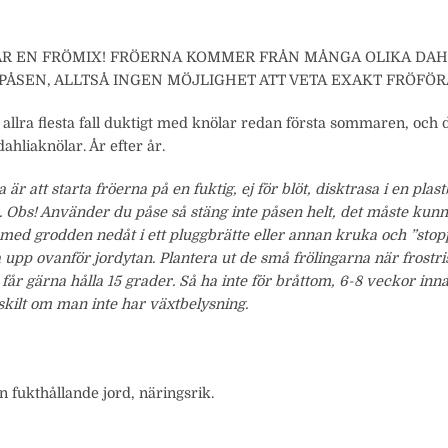
ÄR EN FRÖMIX! FRÖERNA KOMMER FRÅN MÅNGA OLIKA DAH
 PÅSEN, ALLTSÅ INGEN MÖJLIGHET ATT VETA EXAKT FRÖFÖR
de allra flesta fall duktigt med knölar redan första sommaren, och
ahliaknölar. År efter år.
 är att starta fröerna på en fuktig, ej för blöt, disktrasa i en plas
 Obs! Använder du påse så stäng inte påsen helt, det måste kunn
 med grodden nedåt i ett pluggbrätte eller annan kruka och ”stopp
 upp ovanför jordytan. Plantera ut de små frölingarna när frostri
 gärna hålla 15 grader. Så ha inte för bråttom, 6-8 veckor inna
rskilt om man inte har växtbelysning.
fukthållande jord, näringsrik.
r