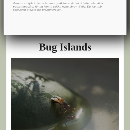
Genom att fylla i din mailadress godkänner du att vi behandlar dina
personuppgifter för att kunna skicka nyhetsbrev till dig. Du kan när
som helst avsluta din prenumeration.
Bug Islands