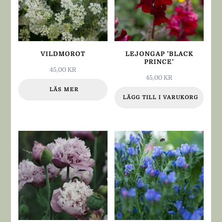
VILDMOROT
LEJONGAP ’BLACK
PRINCE’
45,00
KR
45,00
KR
LÄS MER
LÄGG TILL I VARUKORG