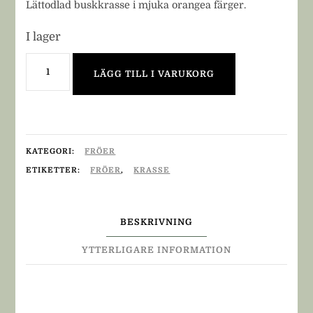
Lättodlad buskkrasse i mjuka orangea färger.
I lager
BUSKKRASSE
LÄGG TILL I VARUKORG
'Tip
Top
Apricot'
mängd
KATEGORI:
FRÖER
ETIKETTER:
FRÖER
,
KRASSE
BESKRIVNING
YTTERLIGARE INFORMATION