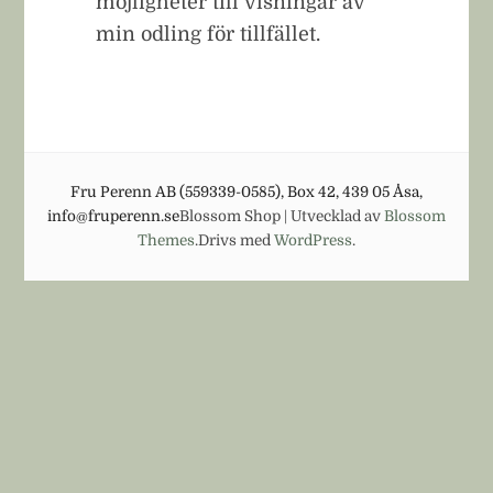
möjligheter till visningar av
min odling för tillfället.
Fru Perenn AB (559339-0585), Box 42, 439 05 Åsa,
info@fruperenn.se
Blossom Shop | Utvecklad av
Blossom
Themes
.Drivs med
WordPress
.